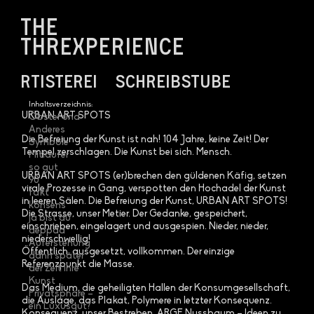
The
THREXPERIENCE
Rtisterei
Schreibstube
Inhaltsverzeichnis:
URBAN ART SPOTS
Öbster und
Anderes
Die Befreiung der Kunst ist nah! 104 Jahre, keine Zeit! Der
Symbole
Tempel zerschlagen. Die Kunst bei sich. Mensch.
Mitläufer
so gut
URBAN ART SPOTS (er)brechen den güldenen Käfig, setzen
90
virale Prozesse in Gang, verspotten den Hochadel der Kunst
fakt
in leeren Sälen. Die Befreiung der Kunst, URBAN ART SPOTS!
konsens
Die Strasse, unser Metier. Der Gedanke, gespeichert,
ja bist du
einschrieben, eingelagert und ausgespien. Nieder, nieder,
deppad
niederschwellig!
Auferstehung
Öffentlich, ausgesetzt, vollkommen. Der einzige
dann später
Referenzpunkt die Masse.
der Zeit ihre
Kunst
Das Medium, die geheiligten Hallen der Konsumgesellschaft,
Privatsphäre –
die Auslage, das Plakat, Polymere in letzter Konsequenz.
ein Luxusgut?
Konsequenz, unser Bestreben. ARGE Nussbaum – Ideen zu