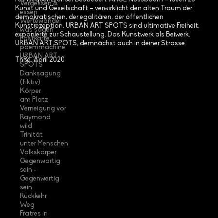
Vergessen &
Kunst und Gesellschaft – verwirklicht den alten Traum der
essen
demokratischen, der egalitären, der öffentlichen
Wertewandel
Kunstrezeption. URBAN ART SPOTS sind ultimative Freiheit,
was sagen
exponierte zur Schaustellung. Das Kunstwerk als Beiwerk.
Postkarte
URBAN ART SPOTS, demnächst auch in deiner Strasse.
poemmachine
URBAN ART
ThRe, April 2020
SPOTS
Danksagung
(fiktiv)
Körper
am Platz
Verneigung vor
Raymond
wild
Trinität
unter Menschen
Volkskörper
Gegenwärtig
sein -
Gegenwertig
sein
Rückkehr
Weg
Fratres in